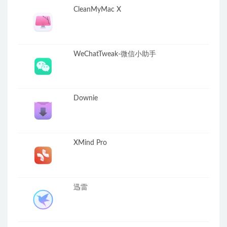
CleanMyMac X
WeChatTweak-微信小助手
Downie
XMind Pro
迅雷