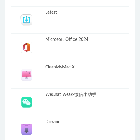
Latest
Microsoft Office 2024
CleanMyMac X
WeChatTweak-微信小助手
Downie