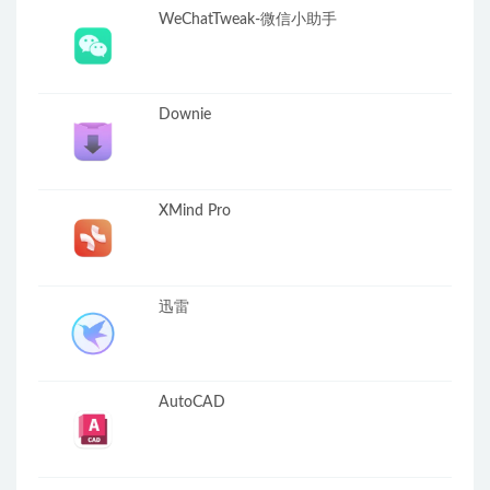
WeChatTweak-微信小助手
Downie
XMind Pro
迅雷
AutoCAD