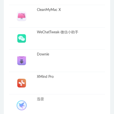
CleanMyMac X
WeChatTweak-微信小助手
Downie
XMind Pro
迅雷