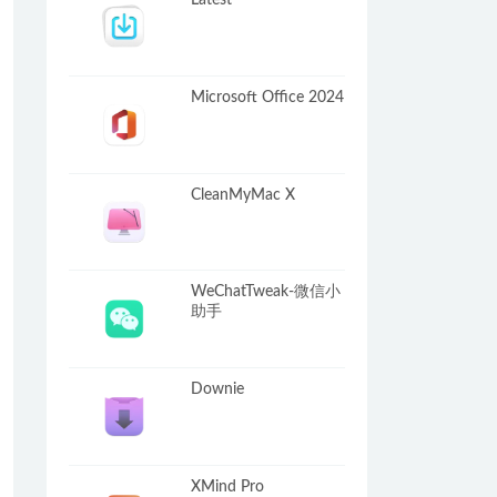
Latest
Microsoft Office 2024
CleanMyMac X
WeChatTweak-微信小
助手
Downie
XMind Pro