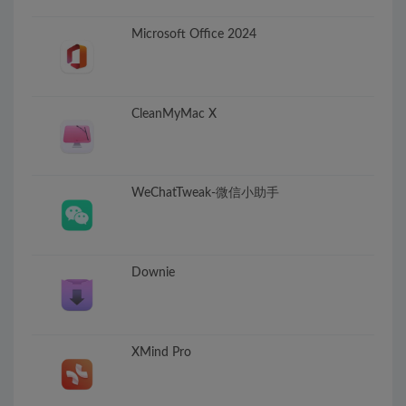
Microsoft Office 2024
CleanMyMac X
WeChatTweak-微信小助手
Downie
XMind Pro