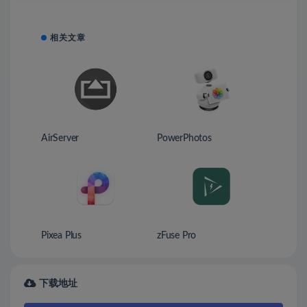
相关文章
AirServer
PowerPhotos
Pixea Plus
zFuse Pro
下载地址