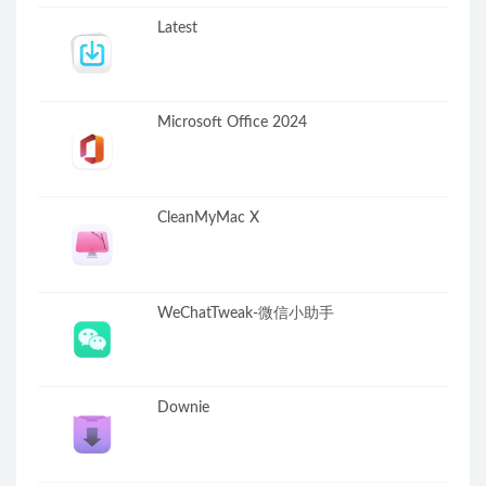
Latest
Microsoft Office 2024
CleanMyMac X
WeChatTweak-微信小助手
Downie