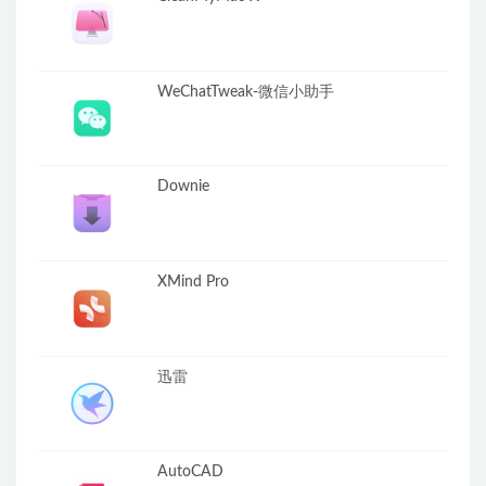
WeChatTweak-微信小助手
Downie
XMind Pro
迅雷
AutoCAD