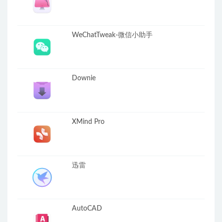
WeChatTweak-微信小助手
Downie
XMind Pro
迅雷
AutoCAD