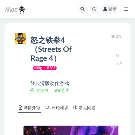
登录
272
怒之铁拳4
（Streets Of
Rage 4）
专属
v08g_r18208
经典清版动作游戏
支持M、Intel芯片
详情介绍
评论建议
常见问题