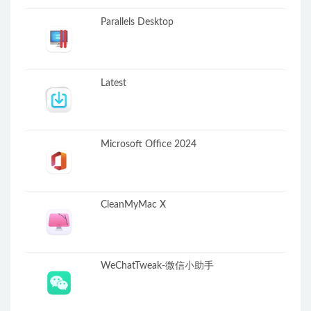
Parallels Desktop
Latest
Microsoft Office 2024
CleanMyMac X
WeChatTweak-微信小助手