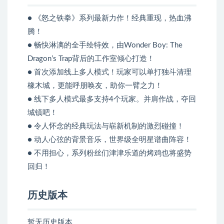
● 《怒之铁拳》系列最新力作！经典重现，热血沸
腾！
● 畅快淋漓的全手绘特效，由Wonder Boy: The
Dragon’s Trap背后的工作室倾心打造！
● 首次添加线上多人模式！玩家可以单打独斗清理
橡木城，更能呼朋唤友，助你一臂之力！
● 线下多人模式最多支持4个玩家。并肩作战，夺回
城镇吧！
● 令人怀念的经典玩法与崭新机制的激烈碰撞！
● 动人心弦的背景音乐，世界级全明星谱曲阵容！
● 不用担心，系列粉丝们津津乐道的烤鸡也将盛势
回归！
历史版本
暂无历史版本