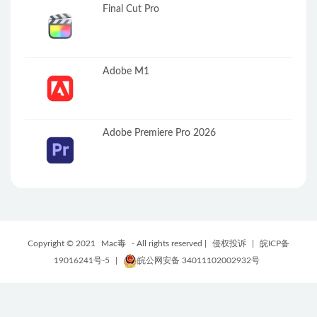
Final Cut Pro
Adobe M1
Adobe Premiere Pro 2026
Copyright © 2021
Mac毒
- All rights reserved |
侵权投诉
|
皖ICP备
19016241号-5
|
皖公网安备 34011102002932号