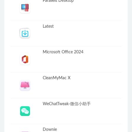
Parallels Desktop
Latest
Microsoft Office 2024
CleanMyMac X
WeChatTweak-微信小助手
Downie