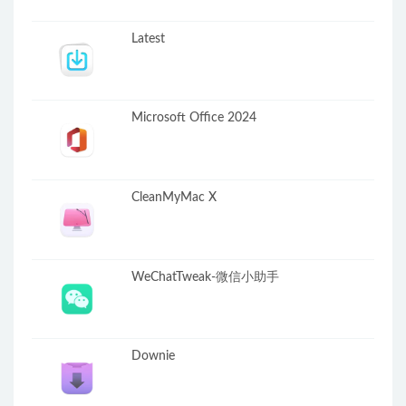
Latest
Microsoft Office 2024
CleanMyMac X
WeChatTweak-微信小助手
Downie