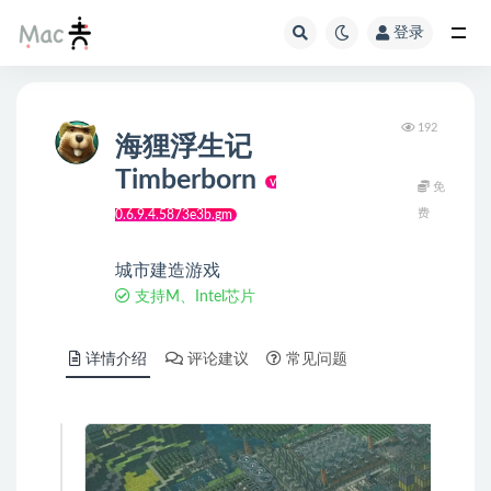
登录
192
海狸浮生记
Timberborn
v
免
费
0.6.9.4.5873e3b.gm
城市建造游戏
支持M、Intel芯片
详情介绍
评论建议
常见问题