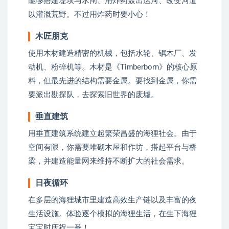
能够搭建堤坝与水闸、用炸药轰出运河、改变河道
以灌溉荒野。不过用炸药时要小心！
木匠朋克
使用木材建造精密的机械，包括水轮、锯木厂、发
动机、粉碎机等。木材是《Timberborn》的核心原
料，但最先进的结构需要金属。要找到金属，你需
要派出勘探队，去探索旧世界的废墟。
垂直建筑
用垂直建筑系统建立起繁荣昌盛的海狸社会。由于
空间有限，你需要堆砌木屋和作坊，搭起平台与桥
梁，并建造能量网来维持不断扩大的社会需求。
日夜循环
在多层的海狸城市里建造高效生产链以及丰富的夜
生活设施。体验逐个模拟的海狸生活，在生下海狸
宝宝时庆祝一番！