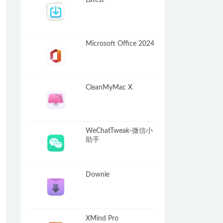
Latest
Microsoft Office 2024
CleanMyMac X
WeChatTweak-微信小
助手
Downie
XMind Pro