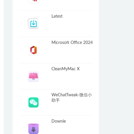
Latest
Microsoft Office 2024
CleanMyMac X
WeChatTweak-微信小
助手
Downie