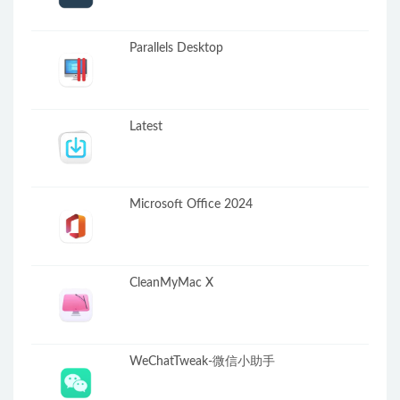
Parallels Desktop
Latest
Microsoft Office 2024
CleanMyMac X
WeChatTweak-微信小助手