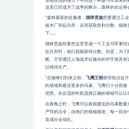
望能在他的领导下夺回这个种族与生俱来的
这里已经成为了战争的舞台，森林的命运将
"森林最新的征服者，
猫咪贵族
想要通过工业
锯木厂和征兵所，从而获取胜利分数。猫咪
下……
猫咪贵族想要把这里变成一个工业与军事结
征兵所时，他们就能获得分数。但是，为了
断。尽管通过人海战术征服你的对手很具有
以维持生产。
"在猫咪们到来之前，
飞鹰王朝
曾经统治这片
的领地和建设更多的鸟巢。飞鹰们十分骄傲
优势。在合适的时机选择正确的领袖可以让
在夜晚之时，飞鹰可以根据建造的鸟巢数量
严苛的法令，由他们的领袖颁发。每一回合
造成社会动乱。