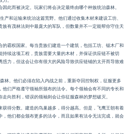
权力。
会因此而被决定。玩家们将会决定最终由哪个种族统治森林。
生产和运输来统治这篇荒野。他们通过收集木材来建设工坊、
贵族有茂林法则中最庞大的军队，但数量并不一定能帮你守住天
合的霸权国家。每当贵族们建造一个建筑，包括工坊、锯木厂和
能持续这项工程，贵族需要大量的木材，并保证供应链不被切
诱惑力，但这会让你有很大的风险导致供应链铺的太开而导致难
森林。他们必须在陷入内战之前，重新夺回控制权，征服更多
，他们严格遵守领袖所颁布的法令。每个领袖会有不同的专长和
你走向胜利，错误的领袖则会让你征服森林的梦想破灭。
来获得分数。建造的鸟巢越多，得分越高。但是，飞鹰王朝有着
中，他们都会颁布更多的法令，而且如果有法令无法完成，就会