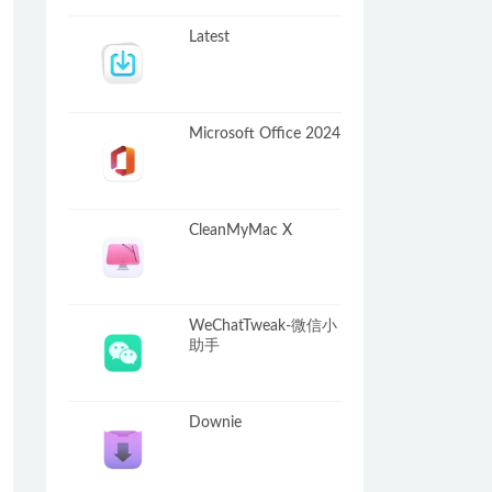
Latest
Microsoft Office 2024
CleanMyMac X
WeChatTweak-微信小
助手
Downie