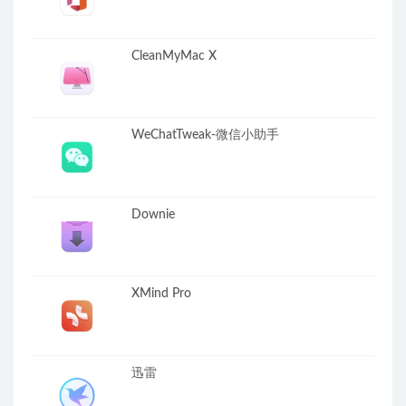
CleanMyMac X
WeChatTweak-微信小助手
Downie
XMind Pro
迅雷