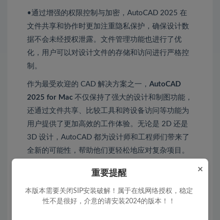
•通过增强的权限控制与加密，AutoCAD 2025 在
文件共享和协作时更加注重隐私保护，确保设计数
据不会未经授权泄露。文件管理功能也进行了优
化，用户可以对设计文件的存储和访问进行严格控
制。
作为最受欢迎的 CAD 解决方案之一，
AutoCAD
2025 for Mac
不仅保持了强大的设计和制图功能，
还通过文件共享、比较工具和跨设备访问等功能为
用户提供了更加高效的工作体验。无论是 2D 还是
3D 设计，AutoCAD 都为设计师和工程师们带来了
全新的可能性，帮助他们更轻松地应对复杂项目。
×
重要提醒
安装教程
本版本需要关闭SIP安装破解！属于在线网络授权，稳定
性不是很好，介意的请安装2024的版本！！
AutoCAD 2025.1 Mac版 详细安装教程