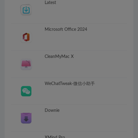
Latest
Microsoft Office 2024
CleanMyMac X
WeChatTweak-微信小助手
Downie
XMind Pro