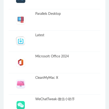
Parallels Desktop
Latest
Microsoft Office 2024
CleanMyMac X
WeChatTweak-微信小助手