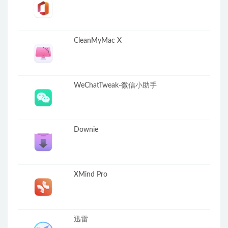
CleanMyMac X
WeChatTweak-微信小助手
Downie
XMind Pro
迅雷