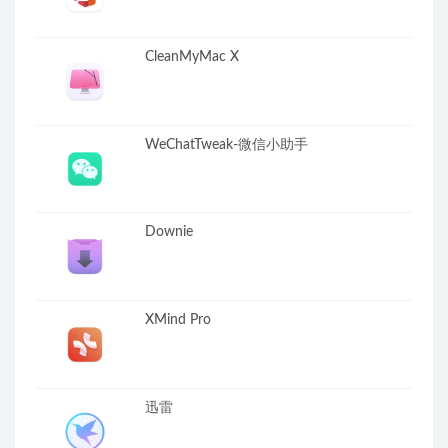
CleanMyMac X
WeChatTweak-微信小助手
Downie
XMind Pro
迅雷