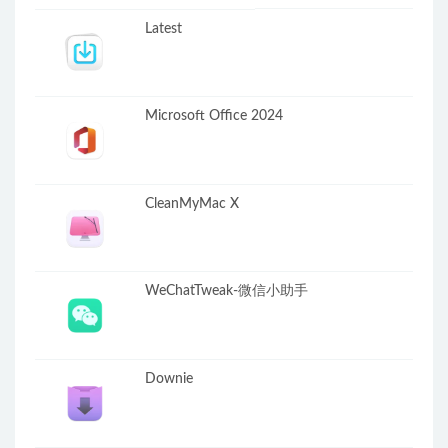
Latest
Microsoft Office 2024
CleanMyMac X
WeChatTweak-微信小助手
Downie