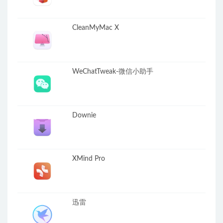
CleanMyMac X
WeChatTweak-微信小助手
Downie
XMind Pro
迅雷