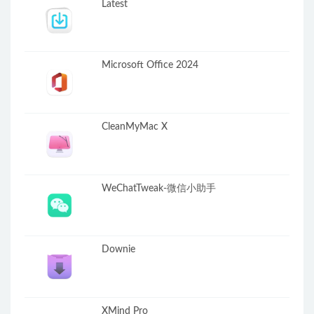
Latest
Microsoft Office 2024
CleanMyMac X
WeChatTweak-微信小助手
Downie
XMind Pro