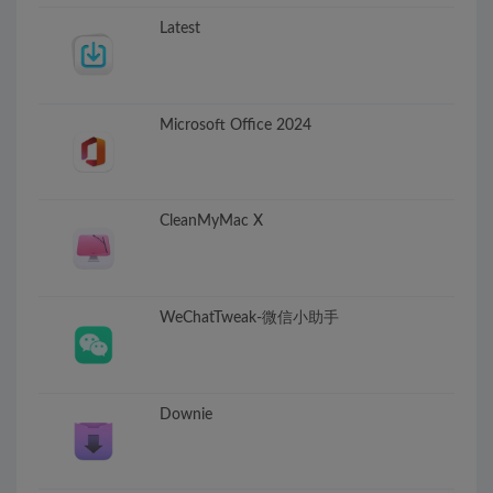
Latest
Microsoft Office 2024
CleanMyMac X
WeChatTweak-微信小助手
Downie