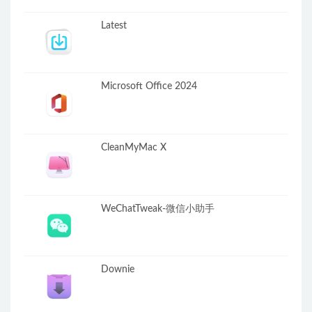
Latest
Microsoft Office 2024
CleanMyMac X
WeChatTweak-微信小助手
Downie