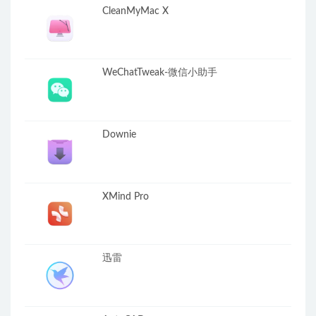
CleanMyMac X
WeChatTweak-微信小助手
Downie
XMind Pro
迅雷