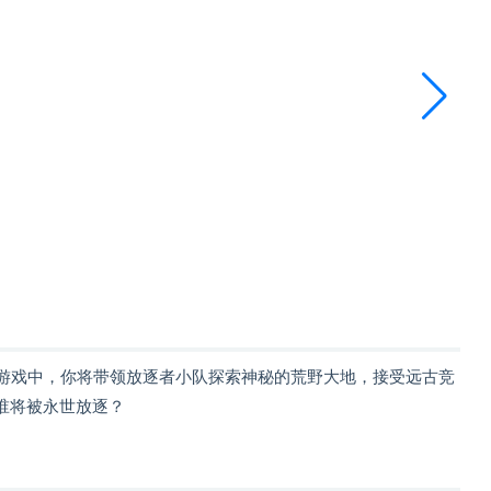
戏。在游戏中，你将带领放逐者小队探索神秘的荒野大地，接受远古竞
谁将被永世放逐？