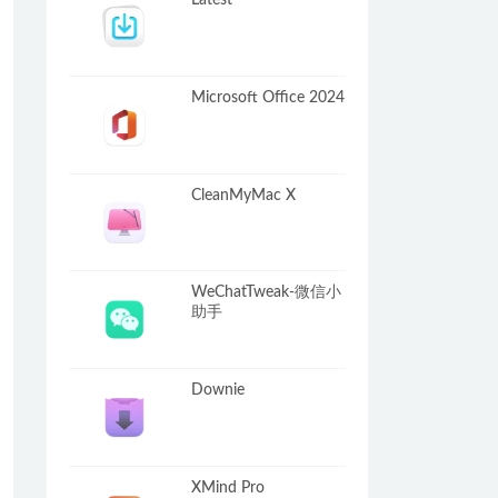
Latest
Microsoft Office 2024
CleanMyMac X
WeChatTweak-微信小
助手
Downie
XMind Pro