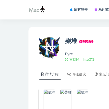
所有软件
系列软
柴堆
v1.50476
Pyre
支持M、Intel芯片
详情介绍
评论建议
常见