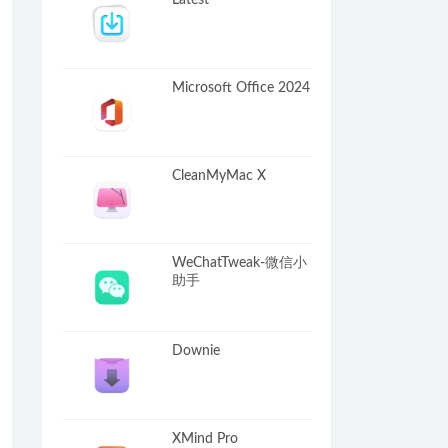
Latest
Microsoft Office 2024
CleanMyMac X
WeChatTweak-微信小
助手
Downie
XMind Pro