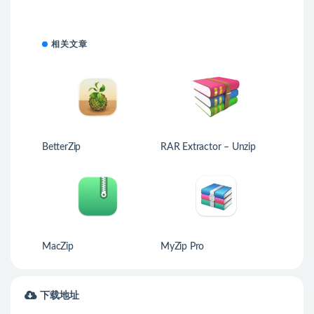
相关文章
BetterZip
RAR Extractor – Unzip
MacZip
MyZip Pro
下载地址