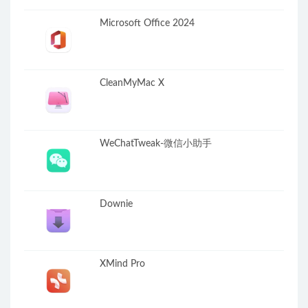
Microsoft Office 2024
CleanMyMac X
WeChatTweak-微信小助手
Downie
XMind Pro