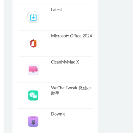
Latest
Microsoft Office 2024
CleanMyMac X
WeChatTweak-微信小
助手
Downie