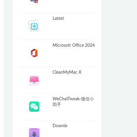
Latest
Microsoft Office 2024
CleanMyMac X
WeChatTweak-微信小
助手
Downie