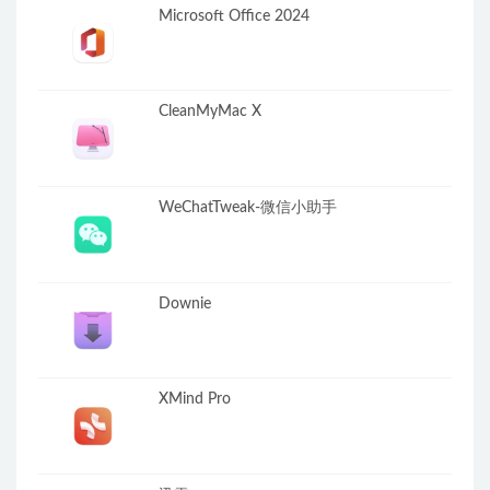
Microsoft Office 2024
CleanMyMac X
WeChatTweak-微信小助手
Downie
XMind Pro