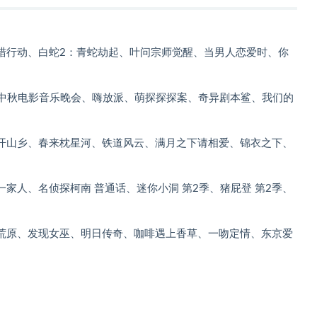
猎行动、白蛇2：青蛇劫起、叶问宗师觉醒、当男人恋爱时、你
湾区中秋电影音乐晚会、嗨放派、萌探探探案、奇异剧本鲨、我们的
开山乡、春来枕星河、铁道风云、满月之下请相爱、锦衣之下、
家人、名侦探柯南 普通话、迷你小洞 第2季、猪屁登 第2季、
荒原、发现女巫、明日传奇、咖啡遇上香草、一吻定情、东京爱