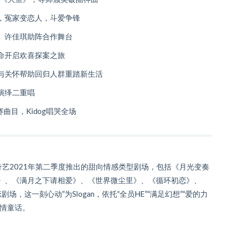
，冤家变恋人，斗爱争锋
、许佳琪助阵合作舞台
命开启欢喜探案之旅
与关怀帮助回归人群重踏新生活
演绎二重唱
曲目，Kidog唱哭全场
奇艺2021年第二季度推出的甜向情感类型剧场，包括《月光变奏
》、《满月之下请相爱》、《世界微尘里》、《循环初恋》、
场，这一刻心动”为Slogan，依托“全员HE”“满足幻想”“爱的力
爱情童话。