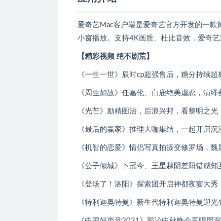
爱奇艺Mac客户端是爱奇艺官方开发的一款简洁轻量
小窗播放。支持4K画质、杜比音效，爱奇
【精彩视频 绝不剧荒】
《一生一世》辰时cp超强售后，糖分持续超
《周生如故》任嘉伦、白鹿绝美虐恋，演绎
《光芒》励精图治，后浪兴邦，看黎明之光
《最后的赢家》推理大咖集结，一起开启沉
《机智的恋爱》情侣写真拍摄变修罗场，魏
《公子倾城》卜冠今、王星越阴差阳错感知
《登场了！洛阳》探索团开启神都夜宴大秀
《特利迦奥特曼》新生代特利迦奥特曼迎光
《中国好声音2021》郭沁中秋晚会再唱周