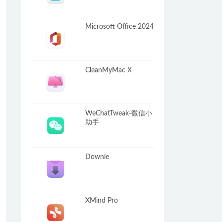
Microsoft Office 2024
CleanMyMac X
WeChatTweak-微信小
助手
Downie
XMind Pro