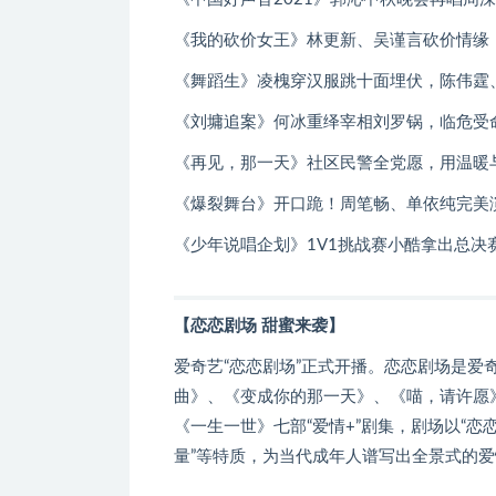
《我的砍价女王》林更新、吴谨言砍价情缘
《舞蹈生》凌槐穿汉服跳十面埋伏，陈伟霆
《刘墉追案》何冰重绎宰相刘罗锅，临危受
《再见，那一天》社区民警全党愿，用温暖
《爆裂舞台》开口跪！周笔畅、单依纯完美
《少年说唱企划》1V1挑战赛小酷拿出总决赛
【恋恋剧场 甜蜜来袭】
爱奇艺“恋恋剧场”正式开播。恋恋剧场是爱
曲》、《变成你的那一天》、《喵，请许愿
《一生一世》七部“爱情+”剧集，剧场以“恋恋剧
量”等特质，为当代成年人谱写出全景式的