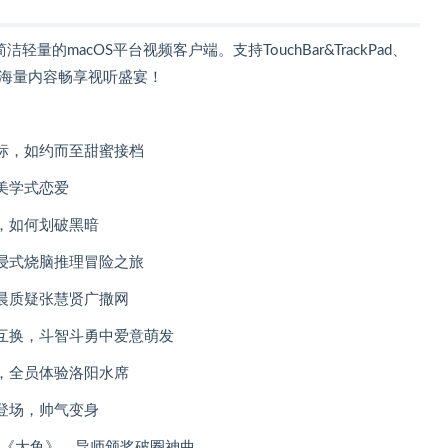
的macOS平台视频客户端。支持TouchBar&TrackPad、
艺海量内容畅享视听盛宴！
标，如约而至甜蜜接档
美学式恋爱
，如何划破黑暗
浸式烧脑推理冒险之旅
晨质疑张慧贤广撒网
互换，斗智斗勇中爱意萌发
，全员体验洛阳水席
登场，帅气变身
深《大鱼》，导师颁奖破圈神曲