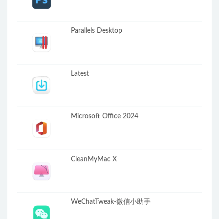
Parallels Desktop
Latest
Microsoft Office 2024
CleanMyMac X
WeChatTweak-微信小助手