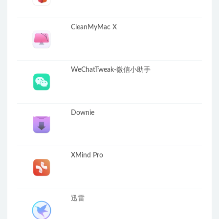
CleanMyMac X
WeChatTweak-微信小助手
Downie
XMind Pro
迅雷