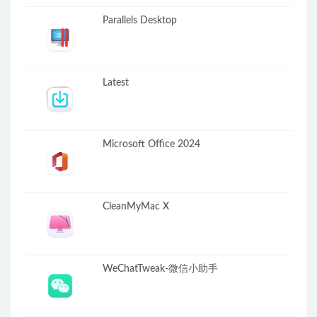
Parallels Desktop
Latest
Microsoft Office 2024
CleanMyMac X
WeChatTweak-微信小助手