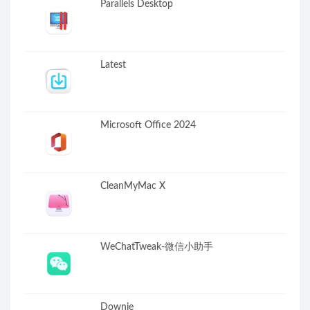
Parallels Desktop
Latest
Microsoft Office 2024
CleanMyMac X
WeChatTweak-微信小助手
Downie