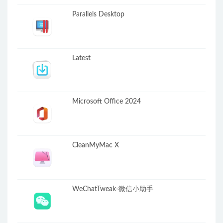
Parallels Desktop
Latest
Microsoft Office 2024
CleanMyMac X
WeChatTweak-微信小助手