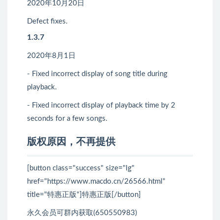
2020年10月20日
Defect fixes.
1.3.7
2020年8月1日
- Fixed incorrect display of song title during
playback.
- Fixed incorrect display of playback time by 2
seconds for a few songs.
版权原因，不再提供
[button class="success" size="lg"
href="https://www.macdo.cn/26566.html"
title="特惠正版"]特惠正版[/button]
永久会员可群内获取(650550983)