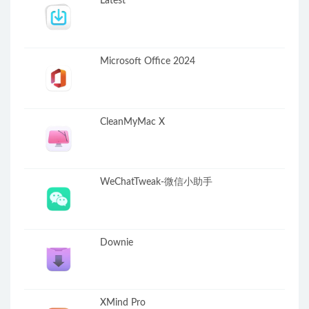
Latest
Microsoft Office 2024
CleanMyMac X
WeChatTweak-微信小助手
Downie
XMind Pro