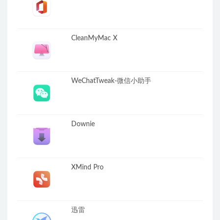
CleanMyMac X
WeChatTweak-微信小助手
Downie
XMind Pro
迅雷