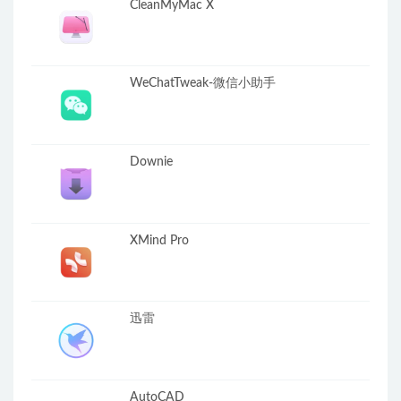
CleanMyMac X
WeChatTweak-微信小助手
Downie
XMind Pro
迅雷
AutoCAD