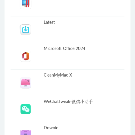
Latest
Microsoft Office 2024
CleanMyMac X
WeChatTweak-微信小助手
Downie