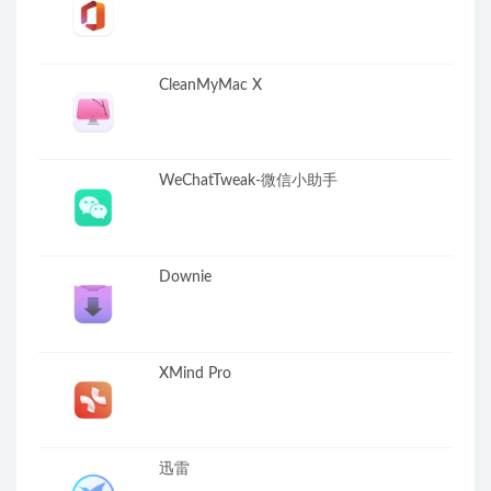
CleanMyMac X
WeChatTweak-微信小助手
Downie
XMind Pro
迅雷