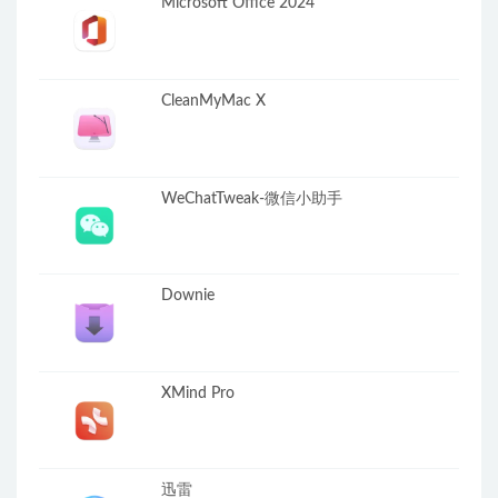
Microsoft Office 2024
CleanMyMac X
WeChatTweak-微信小助手
Downie
XMind Pro
迅雷