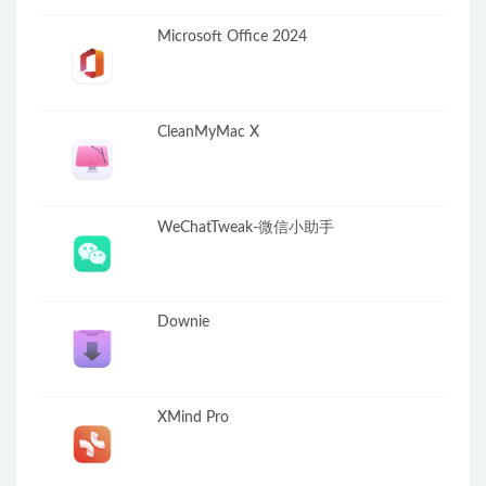
Microsoft Office 2024
CleanMyMac X
WeChatTweak-微信小助手
Downie
XMind Pro