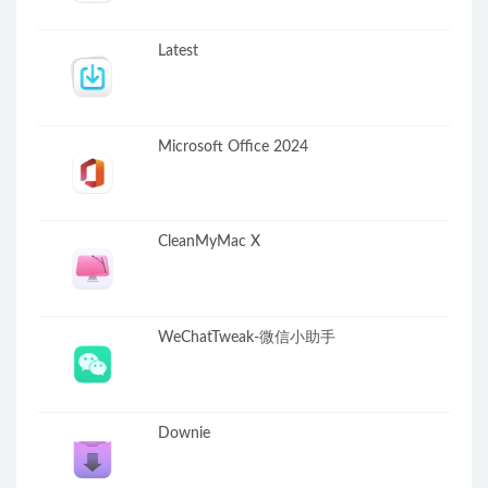
Latest
Microsoft Office 2024
CleanMyMac X
WeChatTweak-微信小助手
Downie