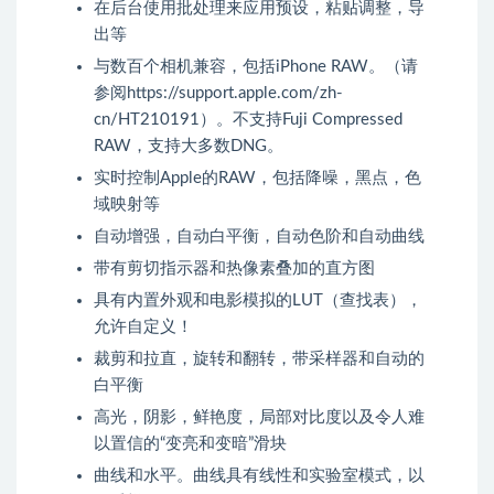
在后台使用批处理来应用预设，粘贴调整，导
出等
与数百个相机兼容，包括iPhone RAW。（请
参阅
https://support.apple.com/zh-
cn/HT210191）。不支持Fuji
Compressed
RAW，支持大多数DNG。
实时控制Apple的RAW，包括降噪，黑点，色
域映射等
自动增强，自动白平衡，自动色阶和自动曲线
带有剪切指示器和热像素叠加的直方图
具有内置外观和电影模拟的LUT（查找表），
允许自定义！
裁剪和拉直，旋转和翻转，带采样器和自动的
白平衡
高光，阴影，鲜艳度，局部对比度以及令人难
以置信的“变亮和变暗”滑块
曲线和水平。曲线具有线性和实验室模式，以