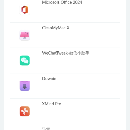
Microsoft Office 2024
CleanMyMac X
WeChatTweak-微信小助手
Downie
XMind Pro
迅雷