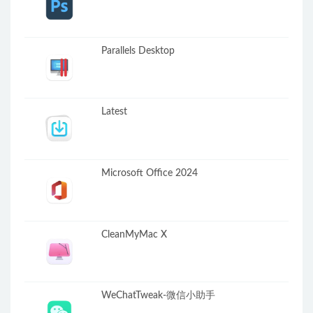
Parallels Desktop
Latest
Microsoft Office 2024
CleanMyMac X
WeChatTweak-微信小助手