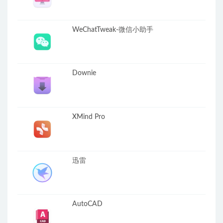
WeChatTweak-微信小助手
Downie
XMind Pro
迅雷
AutoCAD